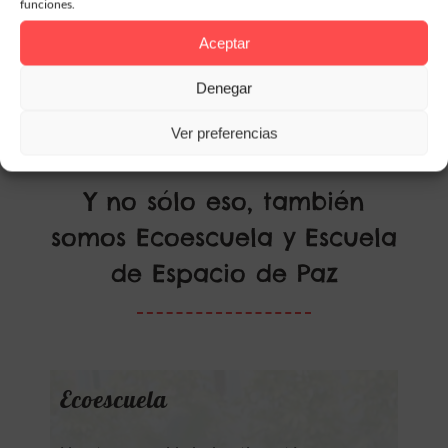
funciones.
Aceptar
Denegar
Ver preferencias
Y no sólo eso, también
somos Ecoescuela y Escuela
de Espacio de Paz
Ecoescuela