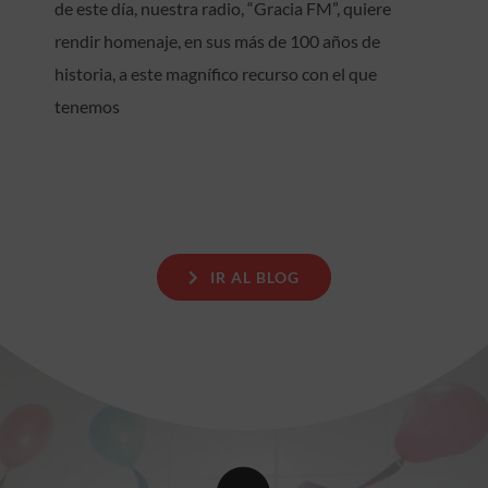
de este día, nuestra radio, “Gracia FM”, quiere
rinde
homenaje
rendir homenaje, en sus más de 100 años de
a
historia, a este magnífico recurso con el que
la
tenemos
Radio
en
su
Día
Mundial
IR AL BLOG