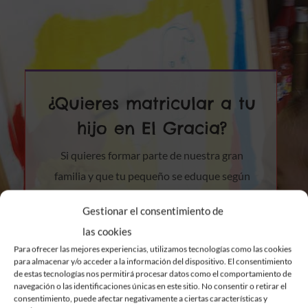
¿Quieres matricular a tu
hijo en El Gracia?
Si quieres formar parte de nuestra gran
familia y que tu pequeño se eduque según
los valores y metodología del Gracia, te
Gestionar el consentimiento de
explicamos cómo hacerlo.
las cookies
Para ofrecer las mejores experiencias, utilizamos tecnologías como las cookies
MÁS INFORMACIÓN SOBRE LA
para almacenar y/o acceder a la información del dispositivo. El consentimiento
MATRÍCULA
de estas tecnologías nos permitirá procesar datos como el comportamiento de
navegación o las identificaciones únicas en este sitio. No consentir o retirar el
consentimiento, puede afectar negativamente a ciertas características y