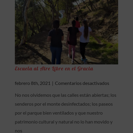
Escuela al Aire Libre en el Gracia
en
febrero 8th, 2021
|
Comentarios desactivados
Escuela
No nos olvidemos que las calles están abiertas; los
al
senderos por el monte desinfectados; los paseos
Aire
Libre
por el parque bien ventilados y que nuestro
en
patrimonio cultural y natural no lo han movido y
el
nos
Gracia